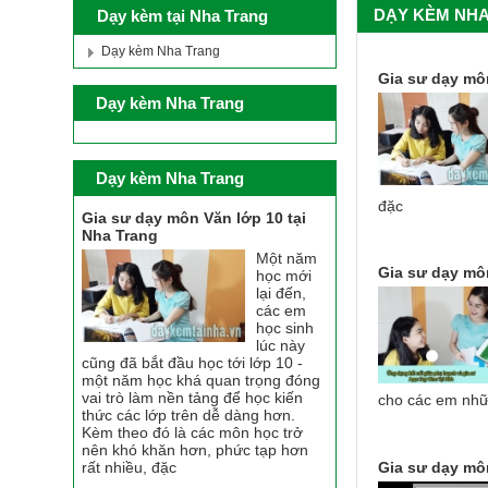
DẠY KÈM NH
Dạy kèm tại Nha Trang
Dạy kèm Nha Trang
Gia sư dạy môn
Dạy kèm Nha Trang
Dạy kèm Nha Trang
đặc
Gia sư dạy môn Văn lớp 10 tại
Nha Trang
Một năm
Gia sư dạy môn
học mới
lại đến,
các em
học sinh
lúc này
cũng đã bắt đầu học tới lớp 10 -
một năm học khá quan trọng đóng
vai trò làm nền tảng để học kiến
cho các em nh
thức các lớp trên dễ dàng hơn.
Kèm theo đó là các môn học trở
nên khó khăn hơn, phức tạp hơn
Gia sư dạy môn
rất nhiều, đặc