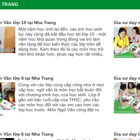
A TRANG
 Văn lớp 10 tại Nha Trang
Gia sư dạy 
Một năm học mới lại đến, các em học sinh
lúc này cũng đã bắt đầu học tới lớp 10 - một
năm học khá quan trọng đóng vai trò làm
nền tảng để học kiến thức các lớp trên dễ
dàng hơn. Kèm theo đó là các môn học trở
nên khó khăn hơn, phức tạp hơn rất nhiều,
 Văn lớp 8 tại Nha Trang
Gia sư dạy 
Cùng với các lớp cùng cấp cũng như ở mọi
cấp học, ngữ văn là môn học bắt buộc đối
với chương trình học của học sinh. Lớp 8
gần với bậc cuối cấp của THSC, yêu cầu
các môn học đối với các em cao hơn các
lớp học trước. Môn Ngữ Văn cũng đặt ra
ữn
 Văn lớp 6 tại Nha Trang
Gia sư dạy t