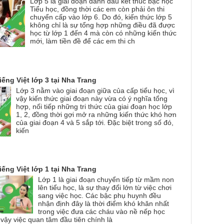
Lớp 5 là giai đoạn đánh dấu kết thúc bậc học
Tiểu học, đồng thời các em còn phải ôn thi
chuyển cấp vào lớp 6. Do đó, kiến thức lớp 5
không chỉ là sự tổng hợp những điều đã được
học từ lớp 1 đến 4 mà còn có những kiến thức
mới, làm tiền đề để các em thi ch
iếng Việt lớp 3 tại Nha Trang
Lớp 3 nằm vào giai đoạn giữa của cấp tiểu học, vì
vậy kiến thức giai đoạn này vừa có ý nghĩa tổng
hợp, nối tiếp những tri thức của giai đoạn học lớp
1, 2, đồng thời gợi mở ra những kiến thức khó hơn
của giai đoạn 4 và 5 sắp tới. Đặc biệt trong số đó,
kiến
iếng Việt lớp 1 tại Nha Trang
Lớp 1 là giai đoạn chuyển tiếp từ mầm non
lên tiểu học, là sự thay đổi lớn từ việc chơi
sang việc học. Các bậc phụ huynh đều
nhận định đây là thời điểm khó khăn nhất
trong việc đưa các cháu vào nề nếp học
 vậy việc quan tâm đầu tiên chính là