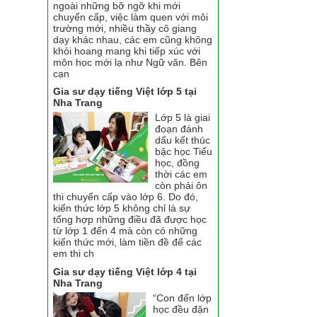
ngoài những bỡ ngỡ khi mới
chuyển cấp, việc làm quen với môi
trường mới, nhiều thầy cô giang
dạy khác nhau, các em cũng không
khỏi hoang mang khi tiếp xúc với
môn học mới lạ như Ngữ văn. Bên
cạn
Gia sư dạy tiếng Việt lớp 5 tại
Nha Trang
Lớp 5 là giai
đoạn đánh
dấu kết thúc
bậc học Tiểu
học, đồng
thời các em
còn phải ôn
thi chuyển cấp vào lớp 6. Do đó,
kiến thức lớp 5 không chỉ là sự
tổng hợp những điều đã được học
từ lớp 1 đến 4 mà còn có những
kiến thức mới, làm tiền đề để các
em thi ch
Gia sư dạy tiếng Việt lớp 4 tại
Nha Trang
“Con đến lớp
học đều đặn