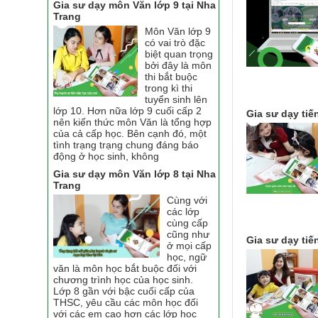
Gia sư dạy môn Văn lớp 9 tại Nha
Trang
Môn Văn lớp 9
có vai trò đặc
biệt quan trọng
bởi đây là môn
thi bắt buộc
trong kì thi
tuyển sinh lên
lớp 10. Hơn nữa lớp 9 cuối cấp 2
Gia sư dạy tiế
nên kiến thức môn Văn là tổng hợp
của cả cấp học. Bên cạnh đó, một
tình trạng trạng chung đáng báo
động ở học sinh, không
Gia sư dạy môn Văn lớp 8 tại Nha
Trang
Cùng với
các lớp
cùng cấp
cũng như
Gia sư dạy tiế
ở mọi cấp
học, ngữ
văn là môn học bắt buộc đối với
chương trình học của học sinh.
Lớp 8 gần với bậc cuối cấp của
THSC, yêu cầu các môn học đối
với các em cao hơn các lớp học