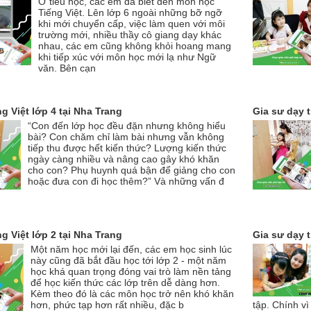
Ở tiểu học, các em đã biết đến môn học
Tiếng Việt. Lên lớp 6 ngoài những bỡ ngỡ
khi mới chuyển cấp, việc làm quen với môi
trường mới, nhiều thầy cô giang dạy khác
nhau, các em cũng không khỏi hoang mang
khi tiếp xúc với môn học mới lạ như Ngữ
văn. Bên cạn
ng Việt lớp 4 tại Nha Trang
Gia sư dạy t
“Con đến lớp học đều đặn nhưng không hiểu
bài? Con chăm chỉ làm bài nhưng vẫn không
tiếp thu được hết kiến thức? Lượng kiến thức
ngày càng nhiều và nâng cao gây khó khăn
cho con? Phụ huynh quá bận để giảng cho con
hoặc đưa con đi học thêm?” Và những vấn đ
ng Việt lớp 2 tại Nha Trang
Gia sư dạy t
Một năm học mới lại đến, các em học sinh lúc
này cũng đã bắt đầu học tới lớp 2 - một năm
học khá quan trọng đóng vai trò làm nền tảng
để học kiến thức các lớp trên dễ dàng hơn.
Kèm theo đó là các môn học trở nên khó khăn
hơn, phức tạp hơn rất nhiều, đặc b
tập. Chính vì