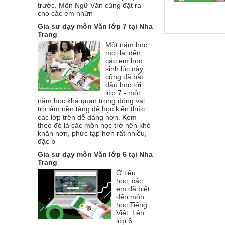
trước. Môn Ngữ Văn cũng đặt ra
cho các em nhữn
Gia sư dạy môn Văn lớp 7 tại Nha
Trang
Một năm học
mới lại đến,
các em học
sinh lúc này
cũng đã bắt
đầu học tới
lớp 7 - một
năm học khá quan trọng đóng vai
trò làm nền tảng để học kiến thức
các lớp trên dễ dàng hơn. Kèm
theo đó là các môn học trở nên khó
khăn hơn, phức tạp hơn rất nhiều,
đặc b
Gia sư dạy môn Văn lớp 6 tại Nha
Trang
Ở tiểu
học, các
em đã biết
đến môn
học Tiếng
Việt. Lên
lớp 6