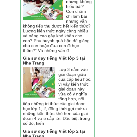
nhưng không
hiểu bài?
Con chăm
chỉ làm bài
nhưng vẫn
không tiếp thu được hết kiến thức?
Lượng kiến thức ngày càng nhiều
và nâng cao gây khó khăn cho
con? Phụ huynh quá bận để giảng
cho con hoặc đưa con đi học
thêm?” Và những vấn đ
Gia sư dạy tiếng Việt lớp 3 tại
Nha Trang
Lớp 3 nằm vào
giai đoạn giữa
của cấp tiểu học,
vì vậy kiến thức
giai đoạn này
vừa có ý nghĩa
tổng hợp, nối
tiếp những tri thức của giai đoạn
học lớp 1, 2, đồng thời gợi mở ra
những kiến thức khó hơn của giai
đoạn 4 và 5 sắp tới. Đặc biệt trong
số đó, kiến
Gia sư dạy tiếng Việt lớp 2 tại
Nha Trang