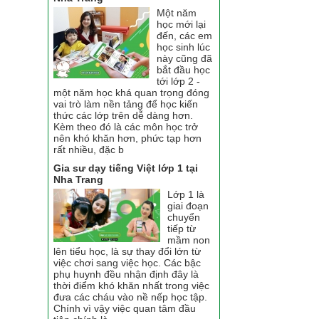
Một năm
học mới lại
đến, các em
học sinh lúc
này cũng đã
bắt đầu học
tới lớp 2 -
một năm học khá quan trọng đóng
vai trò làm nền tảng để học kiến
thức các lớp trên dễ dàng hơn.
Kèm theo đó là các môn học trở
nên khó khăn hơn, phức tạp hơn
rất nhiều, đặc b
Gia sư dạy tiếng Việt lớp 1 tại
Nha Trang
Lớp 1 là
giai đoạn
chuyển
tiếp từ
mầm non
lên tiểu học, là sự thay đổi lớn từ
việc chơi sang việc học. Các bậc
phụ huynh đều nhận định đây là
thời điểm khó khăn nhất trong việc
đưa các cháu vào nề nếp học tập.
Chính vì vậy việc quan tâm đầu