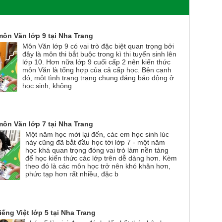
môn Văn lớp 9 tại Nha Trang
Môn Văn lớp 9 có vai trò đặc biệt quan trọng bởi
đây là môn thi bắt buộc trong kì thi tuyển sinh lên
lớp 10. Hơn nữa lớp 9 cuối cấp 2 nên kiến thức
môn Văn là tổng hợp của cả cấp học. Bên cạnh
đó, một tình trạng trạng chung đáng báo động ở
học sinh, không
môn Văn lớp 7 tại Nha Trang
Một năm học mới lại đến, các em học sinh lúc
này cũng đã bắt đầu học tới lớp 7 - một năm
học khá quan trọng đóng vai trò làm nền tảng
để học kiến thức các lớp trên dễ dàng hơn. Kèm
theo đó là các môn học trở nên khó khăn hơn,
phức tạp hơn rất nhiều, đặc b
iếng Việt lớp 5 tại Nha Trang