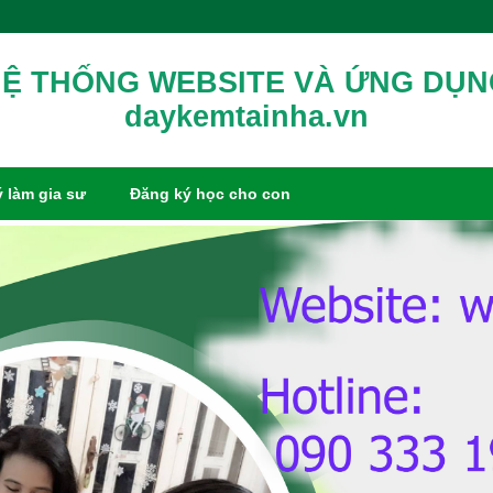
Ệ THỐNG WEBSITE VÀ ỨNG DỤ
daykemtainha.vn
 làm gia sư
Đăng ký học cho con