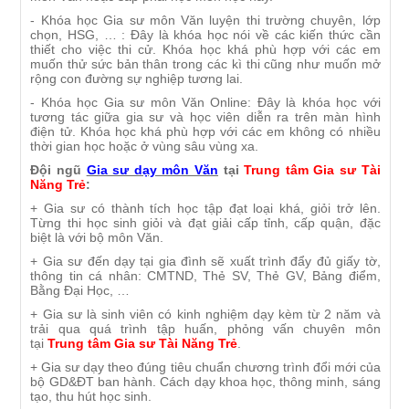
- Khóa học Gia sư môn Văn luyện thi trường chuyên, lớp
chọn, HSG, … : Đây là khóa học nói về các kiến thức cần
thiết cho việc thi cử. Khóa học khá phù hợp với các em
muốn thử sức bản thân trong các kì thi cũng như muốn mở
rộng con đường sự nghiệp tương lai.
- Khóa học Gia sư môn Văn Online: Đây là khóa học với
tương tác giữa gia sư và học viên diễn ra trên màn hình
điện tử. Khóa học khá phù hợp với các em không có nhiều
thời gian học hoặc ở vùng sâu vùng xa.
Đội ngũ
Gia sư dạy môn Văn
tại
Trung tâm Gia sư Tài
Năng Trẻ
:
+ Gia sư có thành tích học tập đạt loại khá, giỏi trở lên.
Từng thi học sinh giỏi và đạt giải cấp tỉnh, cấp quận, đặc
biệt là với bộ môn Văn.
+ Gia sư đến dạy tại gia đình sẽ xuất trình đẩy đủ giấy tờ,
thông tin cá nhân: CMTND, Thẻ SV, Thẻ GV, Bảng điểm,
Bằng Đại Học, …
+ Gia sư là sinh viên có kinh nghiệm dạy kèm từ 2 năm và
trải qua quá trình tập huấn, phỏng vấn chuyên môn
tại
Trung tâm Gia sư Tài Năng Trẻ
.
+ Gia sư dạy theo đúng tiêu chuẩn chương trình đổi mới của
bộ GD&ĐT ban hành. Cách dạy khoa học, thông minh, sáng
tạo, thu hút học sinh.