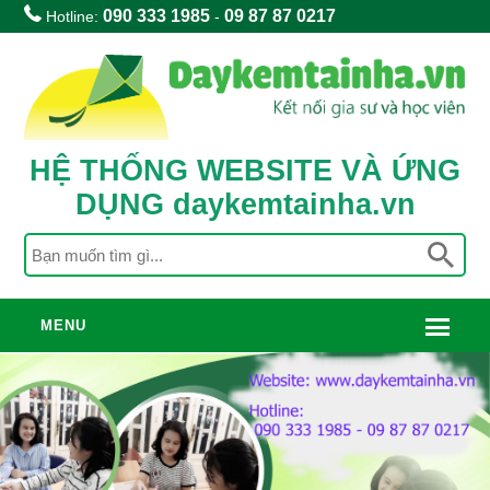
090 333 1985
09 87 87 0217
Hotline:
-
HỆ THỐNG WEBSITE VÀ ỨNG
DỤNG daykemtainha.vn
MENU