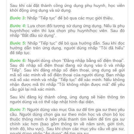
Sau khi cài đặt thành công ứng dụng phụ huynh, học viên
khởi động ứng dụng và sử dụng.
Bước 3:
Nhấp “Tiếp tục” để bỏ qua các mục giới thiệu.
Bước 4:
Lựa chọn đối tượng sử dụng ứng dụng. Nếu là phụ
huynh/học viên thì lựa chọn phụ huynh/học viên. Sau đó
nhấp “Bắt đầu sử dụng”.
Bước 5:
Nhấp “Tiếp tục” để bỏ qua hướng dẫn. Sau khi đọc
hướng dẫn trên ứng dụng, người dùng nhấp “Tôi đã hiểu”
để tiếp tục.
Bước 6:
Người dùng chọn “Đăng nhập bằng số điện thoại”.
Sau đó nhập số điện thoại đang sử dụng vào ô và nhấp
“Tiếp”. Sau khi đăng nhập số điện thoại, ứng dụng sẽ gửi
mã số xác minh về số điện thoại của người dùng. Bạn nhập
mã số xác minh và nhấp “Tiếp tục” để xác minh. Nếu không
nhận được mã thì nhấp “Tôi không nhận được mã” để yêu
cầu gửi lại mã xác minh.
Sau khi đăng ký thành công, ứng dụng sẽ hiện thông tin
người dùng và có thể cập nhật hình đại diện.
Bước 7:
Người dùng vào mục Gia sư để tìm gia sư theo yêu
cầu. Người dùng chọn gia sư theo môn học và chọn bộ lọc
thuộc thông minh ở bên phải thanh tìm kiếm để tìm gia sư
chính xác hơn (bao gồm thông tin về năm sinh, giới tính,
trình độ, khu vực). Sau khi chọn các mục yêu cầu về gia sư,
người dùng nhấp “Áp dụng” để tìm gia sư.