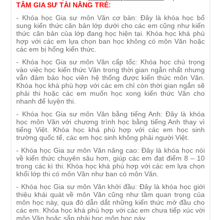
TÂM GIA SƯ TÀI NĂNG TRẺ
:
- Khóa học Gia sư môn Văn cơ bản: Đây là khóa học bổ
sung kiến thức căn bản lớp dưới cho các em cũng như kiến
thức căn bản của lớp đang học hiện tại. Khóa học khá phù
hợp với các em lựa chọn ban học không có môn Văn hoặc
các em bị hổng kiến thức.
- Khóa học Gia sư môn Văn cấp tốc: Khóa học chú trọng
vào việc học kiến thức Văn trong thời gian ngắn nhất nhưng
vẫn đảm bảo học viên hệ thống được kiến thức môn Văn.
Khóa học khá phù hợp với các em chỉ còn thời gian ngắn sẽ
phải thi hoặc các em muốn học xong kiến thức Văn cho
nhanh để luyện thi.
- Khóa học Gia sư môn Văn bằng tiếng Anh: Đây là khóa
học môn Văn với chương trình học bằng tiếng Anh thay vì
tiếng Việt. Khóa học khá phù hợp với các em học sinh
trường quốc tế, các em học sinh không phải người Việt.
- Khóa học Gia sư môn Văn nâng cao: Đây là khóa học nói
về kiến thức chuyên sâu hơn, giúp các em đạt điểm 8 – 10
trong các kì thi. Khóa học khá phù hợp với các em lựa chọn
khối lớp thi có môn Văn như ban có môn Văn.
- Khóa học Gia sư môn Văn khởi đầu: Đây là khóa học giới
thiệu khái quát về môn Văn cũng như tầm quan trọng của
môn học này, qua đó dẫn dắt những kiến thức mở đầu cho
các em. Khóa học khá phù hợp với các em chưa tiếp xúc với
môn Văn hoặc sắp phải học môn học này.