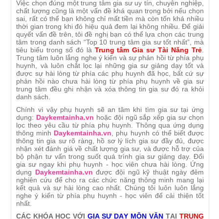
Việc chọn đúng một trung tâm gia sư uy tín, chuyên nghiệp,
chất lượng cũng là một vấn đề khá quan trọng bởi nếu chọn
sai, rất có thể bạn không chỉ mất tiền mà còn tốn khá nhiều
thời gian trong khi đó hiệu quả đem lại không nhiều. Để giải
quyết vấn đề trên, tôi đề nghị bạn có thể lựa chọn các trung
tâm trong danh sách “Top 10 trung tâm gia sư tốt nhất”, mà
tiêu biểu trong số đó là
Trung tâm Gia sư Tài Năng Trẻ
.
Trung tâm luôn lắng nghe ý kiến và sự phản hồi từ phía phụ
huynh, và luôn chắt lọc lại những gia sư giảng dạy tốt và
được sự hài lòng từ phía các phụ huynh đã học, bất cứ sự
phản hồi nào chưa hài lòng từ phía phụ huynh về gia sư
trung tâm đều ghi nhận và xóa thông tin gia sư đó ra khỏi
danh sách.
Chính vì vậy phụ huynh sẽ an tâm khi tìm gia sư tại ứng
dụng:
Daykemtainha.vn
hoặc đội ngũ sắp xếp gia sư chọn
lọc theo yêu cầu từ phía phụ huynh. Thông qua ứng dụng
thông minh
Daykemtainha.vn
, phụ huynh có thể biết được
thông tin gia sư rõ ràng, hồ sơ lý lích gia sư đầy đủ, được
nhận xét đánh giá về chất lượng gia sư, và được hỗ trợ của
bộ phận tư vấn trong suốt quá trình gia sư giảng dạy. Đổi
gia sư ngay khi phụ huynh - học viên chưa hài lòng. Ứng
dụng
Daykemtainha.vn
được đội ngũ kỹ thuật ngày đêm
nghiên cứu để cho ra các chức năng thông minh mang lại
kết quả và sự hài lòng cao nhất. Chúng tôi luôn luôn lắng
nghe ý kiến từ phía phụ huynh - học viên để cải thiện tốt
nhất.
CÁC KHÓA HỌC VỚI
GIA SƯ DẠY MÔN VĂN
TẠI
TRUNG