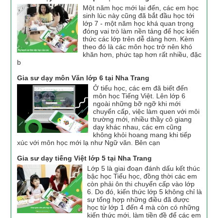
Một năm học mới lại đến, các em học
sinh lúc này cũng đã bắt đầu học tới
lớp 7 - một năm học khá quan trọng
đóng vai trò làm nền tảng để học kiến
thức các lớp trên dễ dàng hơn. Kèm
theo đó là các môn học trở nên khó
khăn hơn, phức tạp hơn rất nhiều, đặc
b
Gia sư dạy môn Văn lớp 6 tại Nha Trang
Ở tiểu học, các em đã biết đến
môn học Tiếng Việt. Lên lớp 6
ngoài những bỡ ngỡ khi mới
chuyển cấp, việc làm quen với môi
trường mới, nhiều thầy cô giang
dạy khác nhau, các em cũng
không khỏi hoang mang khi tiếp
xúc với môn học mới lạ như Ngữ văn. Bên cạn
Gia sư dạy tiếng Việt lớp 5 tại Nha Trang
Lớp 5 là giai đoạn đánh dấu kết thúc
bậc học Tiểu học, đồng thời các em
còn phải ôn thi chuyển cấp vào lớp
6. Do đó, kiến thức lớp 5 không chỉ là
sự tổng hợp những điều đã được
học từ lớp 1 đến 4 mà còn có những
kiến thức mới, làm tiền đề để các em