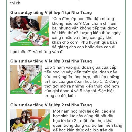
thi ch
Gia sư dạy tiếng Việt lớp 4 tại Nha Trang
“Con đến lớp học đều đặn nhưng
không hiểu bài? Con chăm chỉ làm
bài nhưng vẫn không tiếp thu được
hết kiến thức? Lượng kiến thức ngày
càng nhiều và nâng cao gây khó
khăn cho con? Phụ huynh quá bận
để giảng cho con hoặc đưa con đi
học thêm?” Và những vấn đ
Gia sư dạy tiếng Việt lớp 3 tại Nha Trang
Lớp 3 nằm vào giai đoạn giữa của cấp
tiểu học, vì vậy kiến thức giai đoạn này
vừa có ý nghĩa tổng hợp, nối tiếp những
tri thức của giai đoạn học lớp 1, 2, đồng
thời gợi mở ra những kiến thức khó hơn
của giai đoạn 4 và 5 sắp tới. Đặc biệt
trong số đó, kiến
Gia sư dạy tiếng Việt lớp 2 tại Nha Trang
Một năm học mới lại đến, các em
học sinh lúc này cũng đã bắt đầu
học tới lớp 2 - một năm học khá
quan trọng đóng vai trò làm nền tảng
để học kiến thức các lớp trên dễ