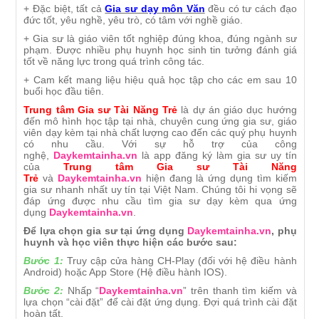
+ Đặc biệt, tất cả
Gia sư dạy môn Văn
đều có tư cách đạo
đức tốt, yêu nghề, yêu trò, có tâm với nghề giáo.
+ Gia sư là giáo viên tốt nghiệp đúng khoa, đúng ngành sư
phạm. Được nhiều phụ huynh học sinh tin tưởng đánh giá
tốt về năng lực trong quá trình công tác.
+ Cam kết mang liệu hiệu quả học tập cho các em sau 10
buổi học đầu tiên.
Trung tâm Gia sư Tài Năng Trẻ
là dự án giáo dục hướng
đến mô hình học tập tại nhà, chuyên cung ứng gia sư, giáo
viên dạy kèm tại nhà chất lượng cao đến các quý phụ huynh
có nhu cầu. Với sự hỗ trợ của công
nghệ,
Daykemtainha.vn
là app đăng ký làm gia sư uy tín
của
Trung tâm Gia sư Tài Năng
Trẻ
và
Daykemtainha.vn
hiện đang là ứng dụng tìm kiếm
gia sư nhanh nhất uy tín tại Việt Nam. Chúng tôi hi vọng sẽ
đáp ứng được nhu cầu tìm gia sư dạy kèm qua ứng
dụng
Daykemtainha.vn
.
Để lựa chọn gia sư tại ứng dụng
Daykemtainha.vn
, phụ
huynh và học viên thực hiện các bước sau:
Bước 1:
Truy cập cửa hàng CH-Play (đối với hệ điều hành
Android) hoặc App Store (Hệ điều hành IOS).
Bước 2:
Nhấp “
Daykemtainha.vn
” trên thanh tìm kiếm và
lựa chọn “cài đặt” để cài đặt ứng dụng. Đợi quá trình cài đặt
hoàn tất.