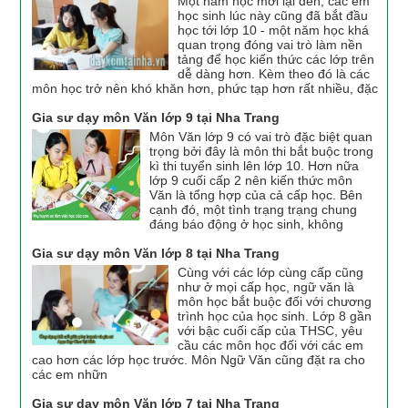
Một năm học mới lại đến, các em
học sinh lúc này cũng đã bắt đầu
học tới lớp 10 - một năm học khá
quan trọng đóng vai trò làm nền
tảng để học kiến thức các lớp trên
dễ dàng hơn. Kèm theo đó là các
môn học trở nên khó khăn hơn, phức tạp hơn rất nhiều, đặc
Gia sư dạy môn Văn lớp 9 tại Nha Trang
Môn Văn lớp 9 có vai trò đặc biệt quan
trọng bởi đây là môn thi bắt buộc trong
kì thi tuyển sinh lên lớp 10. Hơn nữa
lớp 9 cuối cấp 2 nên kiến thức môn
Văn là tổng hợp của cả cấp học. Bên
cạnh đó, một tình trạng trạng chung
đáng báo động ở học sinh, không
Gia sư dạy môn Văn lớp 8 tại Nha Trang
Cùng với các lớp cùng cấp cũng
như ở mọi cấp học, ngữ văn là
môn học bắt buộc đối với chương
trình học của học sinh. Lớp 8 gần
với bậc cuối cấp của THSC, yêu
cầu các môn học đối với các em
cao hơn các lớp học trước. Môn Ngữ Văn cũng đặt ra cho
các em nhữn
Gia sư dạy môn Văn lớp 7 tại Nha Trang