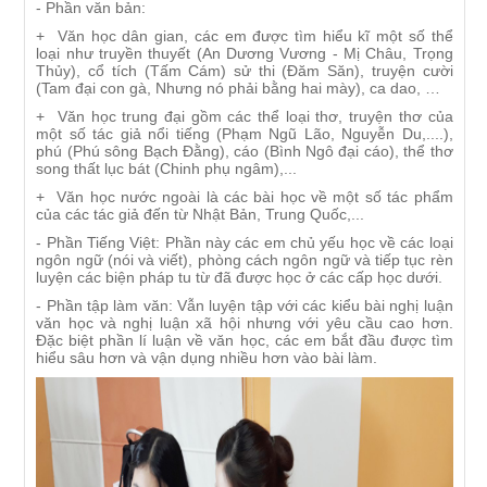
- Phần văn bản:
+ Văn học dân gian, các em được tìm hiểu kĩ một số thể
loại như truyền thuyết (An Dương Vương - Mị Châu, Trọng
Thủy), cổ tích (Tấm Cám) sử thi (Đăm Săn), truyện cười
(Tam đại con gà, Nhưng nó phải bằng hai mày), ca dao, …
+ Văn học trung đại gồm các thể loại thơ, truyện thơ của
một số tác giả nổi tiếng (Phạm Ngũ Lão, Nguyễn Du,....),
phú (Phú sông Bạch Đằng), cáo (Bình Ngô đại cáo), thể thơ
song thất lục bát (Chinh phụ ngâm),...
+ Văn học nước ngoài là các bài học về một số tác phẩm
của các tác giả đến từ Nhật Bản, Trung Quốc,...
- Phần Tiếng Việt: Phần này các em chủ yếu học về các loại
ngôn ngữ (nói và viết), phòng cách ngôn ngữ và tiếp tục rèn
luyện các biện pháp tu từ đã được học ở các cấp học dưới.
- Phần tập làm văn: Vẫn luyện tập với các kiểu bài nghị luận
văn học và nghị luận xã hội nhưng với yêu cầu cao hơn.
Đặc biệt phần lí luận về văn học, các em bắt đầu được tìm
hiểu sâu hơn và vận dụng nhiều hơn vào bài làm.