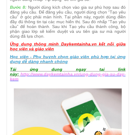
Bước 8:
Người dùng kích chọn vào gia sư phù hợp sau đó
đăng yêu cầu. Để đăng yêu cầu, người dùng chọn “Tạo yêu
cầu” ở góc phải màn hình. Tại phần này, người dùng điền
đầy đủ thông tin tại các mục hiển thị. Sau đó nhấp “Tạo yêu
cầu” để hoàn thành. Sau khi Tạo yêu cầu thành công, bộ
phận giao lớp sẽ kiểm duyệt và ưu tiên gia sư mà người
dùng đã lựa chọn.
Ứng dụng thông minh Daykemtainha.vn kết nối giữa
học viên và giáo viên
Học viên - Phụ huynh chọn giáo viên phù hợp tại ứng
dụng dễ dàng nhanh chóng
Tải ứng dụng ngay tại link
này:
http://www.daykemtainha.vn/ung-dung-gia-su-day-
kem