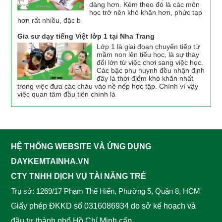
dàng hơn. Kèm theo đó là các môn
học trở nên khó khăn hơn, phức tạp
hơn rất nhiều, đặc b
Gia sư dạy tiếng Việt lớp 1 tại Nha Trang
Lớp 1 là giai đoạn chuyển tiếp từ
mầm non lên tiểu học, là sự thay
đổi lớn từ việc chơi sang việc học.
Các bậc phụ huynh đều nhận định
đây là thời điểm khó khăn nhất
trong việc đưa các cháu vào nề nếp học tập. Chính vì vậy
việc quan tâm đầu tiên chính là
HỆ THỐNG WEBSITE VÀ ỨNG DỤNG
DAYKEMTAINHA.VN
CTY TNHH DỊCH VỤ TÀI NĂNG TRẺ
Trụ sở: 1269/17 Phạm Thế Hiển, Phường 5, Quận 8, HCM
Giấy phép ĐKKD số 0316086934 do sở kế hoạch và
đầu tư thành phố Hồ Chí Minh cấp