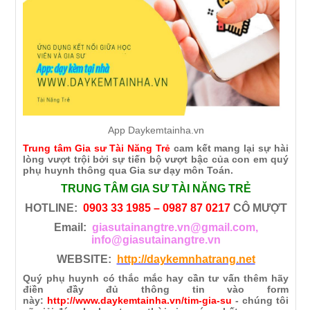
App Daykemtainha.vn
Trung tâm Gia sư Tài Năng Trẻ
cam kết mang lại sự hài
lòng vượt trội bởi sự tiến bộ vượt bậc của con em quý
phụ huynh thông qua Gia sư dạy môn Toán.
TRUNG TÂM GIA SƯ TÀI NĂNG TRẺ
HOTLINE:
0903 33 1985 – 0987 87 0217
CÔ MƯỢT
Email:
giasutainangtre.vn@gmail.com,
info@giasutainangtre.vn
WEBSITE:
http://daykemnhatrang.net
Quý phụ huynh có thắc mắc hay cần tư vấn thêm hãy
điền đầy đủ thông tin vào form
này:
http://www.daykemtainha.vn/tim-gia-su
- chúng tôi