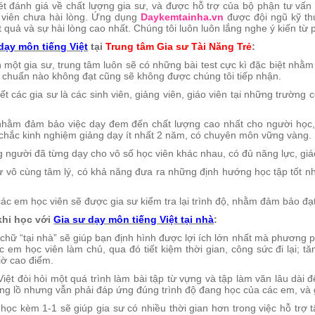
t đánh giá về chất lượng gia sư, và được hỗ trợ của bộ phận tư vấn t
 viên chưa hài lòng. Ứng dụng
Daykemtainha.vn
được đội ngũ kỹ th
 quả và sự hài lòng cao nhất. Chúng tôi luôn luôn lắng nghe ý kiến từ p
dạy môn tiếng Việt
tại
Trung tâm Gia sư Tài Năng Trẻ
:
n một gia sư, trung tâm luôn sẽ có những bài test cực kì đặc biệt nhằm
iêu chuẩn nào không đạt cũng sẽ không được chúng tôi tiếp nhận.
ết các gia sư là các sinh viên, giảng viên, giáo viên tại những trường 
nhằm đảm bảo việc dạy đem đến chất lượng cao nhất cho người học, t
hắc kinh nghiệm giảng dạy ít nhất 2 năm, có chuyên môn vững vàng.
g người đã từng dạy cho vô số học viên khác nhau, có đủ năng lực, gi
sư vô cùng tâm lý, có khả năng đưa ra những định hướng học tập tốt nh
các em học viên sẽ được gia sư kiểm tra lại trình độ, nhằm đảm bảo đạt
 khi học với
Gia sư dạy môn tiếng Việt tại nhà
:
 chữ “tại nhà” sẽ giúp bạn định hình được lợi ích lớn nhất mà phương p
c em học viên làm chủ, qua đó tiết kiệm thời gian, công sức đi lại; t
iờ cao điểm.
 Việt đòi hỏi một quá trình làm bài tập từ vựng và tập làm văn lâu dài
ổng lồ nhưng vẫn phải đáp ứng đúng trình độ đang học của các em, và g
c học kèm 1-1 sẽ giúp gia sư có nhiều thời gian hơn trong việc hỗ trợ