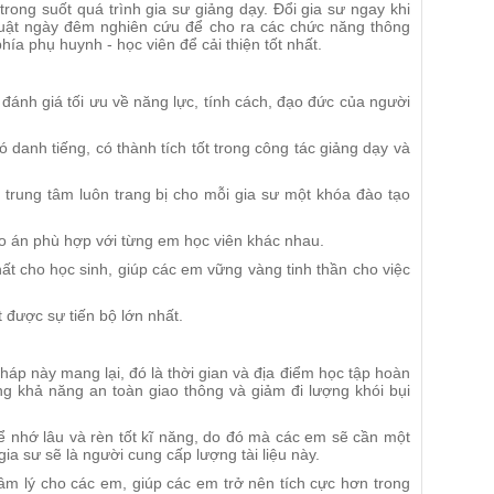
rong suốt quá trình gia sư giảng dạy. Đổi gia sư ngay khi
uật ngày đêm nghiên cứu để cho ra các chức năng thông
hía phụ huynh - học viên để cải thiện tốt nhất.
 đánh giá tối ưu về năng lực, tính cách, đạo đức của người
có danh tiếng, có thành tích tốt trong công tác giảng dạy và
rung tâm luôn trang bị cho mỗi gia sư một khóa đào tạo
áo án phù hợp với từng em học viên khác nhau.
ất cho học sinh, giúp các em vững vàng tinh thần cho việc
 được sự tiến bộ lớn nhất.
háp này mang lại, đó là thời gian và địa điểm học tập hoàn
ăng khả năng an toàn giao thông và giảm đi lượng khói bụi
 để nhớ lâu và rèn tốt kĩ năng, do đó mà các em sẽ cần một
ia sư sẽ là người cung cấp lượng tài liệu này.
 tâm lý cho các em, giúp các em trở nên tích cực hơn trong