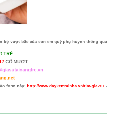
tiến bộ vượt bậc của con em quý phụ huynh thông qua
G TRẺ
17
CÔ MƯỢT
@giasutainangtre.vn
ang.net
vào form này:
http://www.daykemtainha.vn/tim-gia-su
-