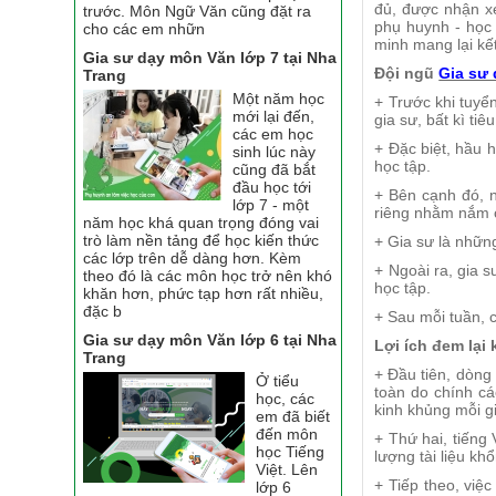
đủ, được nhận xé
trước. Môn Ngữ Văn cũng đặt ra
phụ huynh - học
cho các em nhữn
minh mang lại kết
Gia sư dạy môn Văn lớp 7 tại Nha
Đội ngũ
Gia sư 
Trang
Một năm học
+ Trước khi tuyể
mới lại đến,
gia sư, bất kì t
các em học
+ Đặc biệt, hầu h
sinh lúc này
học tập.
cũng đã bắt
đầu học tới
+ Bên cạnh đó, 
lớp 7 - một
riêng nhằm nắm c
năm học khá quan trọng đóng vai
trò làm nền tảng để học kiến thức
+ Gia sư là nhữn
các lớp trên dễ dàng hơn. Kèm
+ Ngoài ra, gia 
theo đó là các môn học trở nên khó
học tập.
khăn hơn, phức tạp hơn rất nhiều,
đặc b
+ Sau mỗi tuần, 
Gia sư dạy môn Văn lớp 6 tại Nha
Lợi ích đem lại
Trang
+ Đầu tiên, dòng
Ở tiểu
toàn do chính cá
học, các
kinh khủng mỗi g
em đã biết
đến môn
+ Thứ hai, tiếng
học Tiếng
lượng tài liệu kh
Việt. Lên
+ Tiếp theo, việ
lớp 6