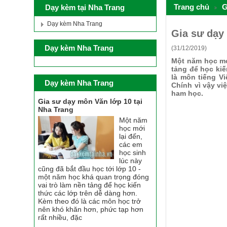
Trang chủ
G
Dạy kèm tại Nha Trang
Dạy kèm Nha Trang
Gia sư dạy 
Dạy kèm Nha Trang
(31/12/2019)
Một năm học mới
tảng để học kiế
là môn tiếng V
Dạy kèm Nha Trang
Chính vì vậy vi
ham học.
Gia sư dạy môn Văn lớp 10 tại
Nha Trang
Một năm
học mới
lại đến,
các em
học sinh
lúc này
cũng đã bắt đầu học tới lớp 10 -
một năm học khá quan trọng đóng
vai trò làm nền tảng để học kiến
thức các lớp trên dễ dàng hơn.
Kèm theo đó là các môn học trở
nên khó khăn hơn, phức tạp hơn
rất nhiều, đặc