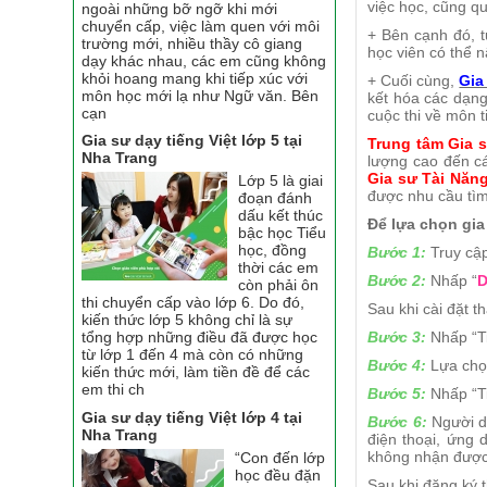
việc học, cũng qu
ngoài những bỡ ngỡ khi mới
chuyển cấp, việc làm quen với môi
+ Bên cạnh đó, t
trường mới, nhiều thầy cô giang
học viên có thể n
dạy khác nhau, các em cũng không
khỏi hoang mang khi tiếp xúc với
+ Cuối cùng,
Gia
môn học mới lạ như Ngữ văn. Bên
kết hóa các dạng
cạn
cuộc thi về môn t
Gia sư dạy tiếng Việt lớp 5 tại
Trung tâm Gia s
Nha Trang
lượng cao đến c
Gia sư Tài Năng
Lớp 5 là giai
được nhu cầu tì
đoạn đánh
dấu kết thúc
Để lựa chọn gi
bậc học Tiểu
học, đồng
Bước 1:
Truy cập
thời các em
Bước 2:
Nhấp “
D
còn phải ôn
thi chuyển cấp vào lớp 6. Do đó,
Sau khi cài đặt 
kiến thức lớp 5 không chỉ là sự
Bước 3:
Nhấp “Ti
tổng hợp những điều đã được học
từ lớp 1 đến 4 mà còn có những
Bước 4:
Lựa chọn
kiến thức mới, làm tiền đề để các
em thi ch
Bước 5:
Nhấp “Ti
Gia sư dạy tiếng Việt lớp 4 tại
Bước 6:
Người dù
Nha Trang
điện thoại, ứng
không nhận được 
“Con đến lớp
học đều đặn
Sau khi đăng ký 