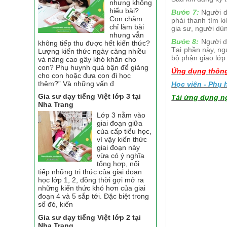
nhưng không
hiểu bài?
Bước 7:
Người dù
Con chăm
phải thanh tìm k
chỉ làm bài
gia sư, người dù
nhưng vẫn
Bước 8:
Người dù
không tiếp thu được hết kiến thức?
Tại phần này, ng
Lượng kiến thức ngày càng nhiều
bộ phận giao lớp
và nâng cao gây khó khăn cho
con? Phụ huynh quá bận để giảng
Ứng dụng thông 
cho con hoặc đưa con đi học
thêm?” Và những vấn đ
Học viên - Phụ
Gia sư dạy tiếng Việt lớp 3 tại
Tải ứng dụng ng
Nha Trang
Lớp 3 nằm vào
giai đoạn giữa
của cấp tiểu học,
vì vậy kiến thức
giai đoạn này
vừa có ý nghĩa
tổng hợp, nối
tiếp những tri thức của giai đoạn
học lớp 1, 2, đồng thời gợi mở ra
những kiến thức khó hơn của giai
đoạn 4 và 5 sắp tới. Đặc biệt trong
số đó, kiến
Gia sư dạy tiếng Việt lớp 2 tại
Nha Trang