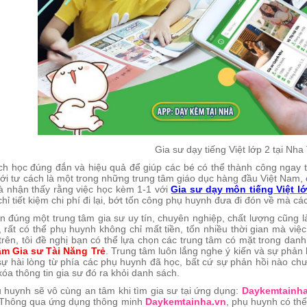
Gia sư dạy tiếng Việt lớp 2 tại Nha
h học đúng đắn và hiệu quả để giúp các bé có thể thành công ngay t
ới tư cách là một trong những trung tâm giáo dục hàng đầu Việt Nam, 
à nhận thấy rằng việc học kèm 1-1 với
Gia sư dạy môn tiếng Việt lớ
hỉ tiết kiệm chi phí đi lại, bớt tốn công phụ huynh đưa đi đón về mà cá
ọn đúng một trung tâm gia sư uy tín, chuyên nghiệp, chất lượng cũn
 rất có thể phụ huynh không chỉ mất tiền, tốn nhiều thời gian mà việc h
trên, tôi đề nghị bạn có thể lựa chọn các trung tâm có mặt trong danh 
âm Gia sư Tài Năng Trẻ
. Trung tâm luôn lắng nghe ý kiến và sự phản 
sự hài lòng từ phía các phụ huynh đã học, bất cứ sự phản hồi nào chư
óa thông tin gia sư đó ra khỏi danh sách.
ụ huynh sẽ vô cùng an tâm khi tìm gia sư tại ứng dụng:
Daykemtainha
 Thông qua ứng dụng thông minh
Daykemtainha.vn
, phụ huynh có thể 