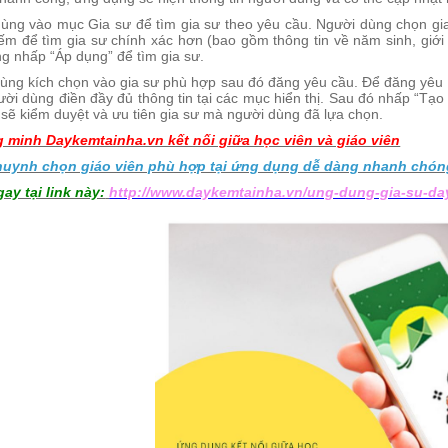
ng vào mục Gia sư để tìm gia sư theo yêu cầu. Người dùng chọn gia
iếm để tìm gia sư chính xác hơn (bao gồm thông tin về năm sinh, giới 
ng nhấp “Áp dụng” để tìm gia sư.
ng kích chọn vào gia sư phù hợp sau đó đăng yêu cầu. Để đăng yêu 
ười dùng điền đầy đủ thông tin tại các mục hiển thị. Sau đó nhấp “Tạ
 sẽ kiểm duyệt và ưu tiên gia sư mà người dùng đã lựa chọn.
minh Daykemtainha.vn kết nối giữa học viên và giáo viên
 huynh chọn giáo viên phù hợp tại ứng dụng dễ dàng nhanh chón
ay tại link này:
http://www.daykemtainha.vn/ung-dung-gia-su-d