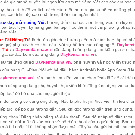
a đó gia sư sẽ truyền lại ngọn lửa đam mê tiếng Việt cho các em học v
uy theo trình độ và tích cách của mỗi em mà gia sư sẽ có những ph
âng cao trình độ cao nhất trong thời gian ngắn nhất.
 sư dạy môn tiếng Việt
hướng đến cho học viên trong việc rèn luyện t
 bài tập, luyện kỹ năng giải bài tập, học thêm một vài phương pháp 
iếng Việt.
ư Tài Năng Trẻ
là dự án giáo dục hướng đến mô hình học tập tại nhà
ác quý phụ huynh có nhu cầu. Với sự hỗ trợ của công nghệ,
Daykemt
 Trẻ
và
Daykemtainha.vn
hiện đang là ứng dụng tìm kiếm gia sư nha
m gia sư dạy kèm qua ứng dụng
Daykemtainha.vn
.
a sư tại ứng dụng
Daykemtainha.vn
, phụ huynh và học viên thực 
 cửa hàng CH-Play (đối với hệ điều hành Android) hoặc App Store (Hệ
aykemtainha.vn
” trên thanh tìm kiếm và lựa chọn “cài đặt” để cài đặt
thành công ứng dụng phụ huynh, học viên khởi động ứng dụng và sử dụ
ếp tục” để bỏ qua các mục giới thiệu.
 đối tượng sử dụng ứng dụng. Nếu là phụ huynh/học viên thì lựa chọn
ếp tục” để bỏ qua hướng dẫn. Sau khi đọc hướng dẫn trên ứng dụng, n
ng chọn “Đăng nhập bằng số điện thoại”. Sau đó nhập số điện thoại 
 dụng sẽ gửi mã số xác minh về số điện thoại của người dùng. Bạn n
mã thì nhấp “Tôi không nhận được mã” để yêu cầu gửi lại mã xác min
thành công, ứng dụng sẽ hiện thông tin người dùng và có thể cập nhật h