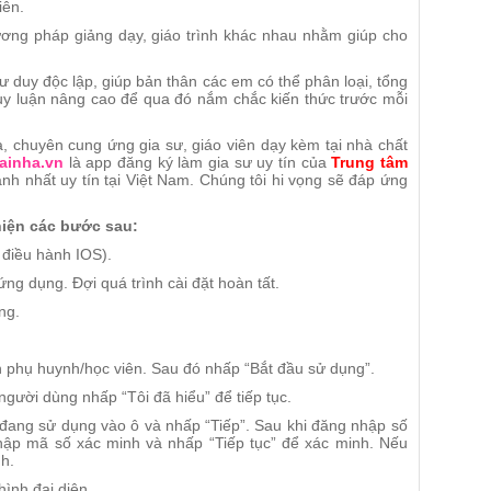
iên.
ương pháp giảng dạy, giáo trình khác nhau nhằm giúp cho
ư duy độc lập, giúp bản thân các em có thể phân loại, tổng
suy luận nâng cao để qua đó nắm chắc kiến thức trước mỗi
, chuyên cung ứng gia sư, giáo viên dạy kèm tại nhà chất
ainha.vn
là app đăng ký làm gia sư uy tín của
Trung tâm
nh nhất uy tín tại Việt Nam. Chúng tôi hi vọng sẽ đáp ứng
hiện các bước sau:
 điều hành IOS).
 ứng dụng. Đợi quá trình cài đặt hoàn tất.
ng.
 phụ huynh/học viên. Sau đó nhấp “Bắt đầu sử dụng”.
gười dùng nhấp “Tôi đã hiểu” để tiếp tục.
đang sử dụng vào ô và nhấp “Tiếp”. Sau khi đăng nhập số
hập mã số xác minh và nhấp “Tiếp tục” để xác minh. Nếu
h.
ình đại diện.