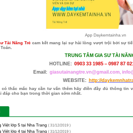
App Daykemtainha.vn
sư Tài Năng Trẻ
cam kết mang lại sự hài lòng vượt trội bởi sự 
 Toán.
TRUNG TÂM GIA SƯ TÀI NĂN
HOTLINE:
0903 33 1985 – 0987 87 02
Email:
giasutainangtre.vn@gmail.com, info
WEBSITE:
http://daykemnhatr
có thắc mắc hay cần tư vấn thêm hãy điền đầy đủ thông tin 
ải đáp cho bạn trong thời gian sớm nhất.
c
g Việt lớp 5 tại Nha Trang
( 31/12/2019 )
g Việt lớp 4 tại Nha Trang
( 31/12/2019 )