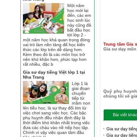
Một năm
học mới lại
đến, các em
học sinh lúc
này cũng đã
bắt đầu học
tới lớp 2 -
một năm học khá quan trọng đóng
Trung tâm Gia 
vai trò làm nền tảng để học kiến
Gia sư dạy môn
thức các lớp trên dễ dàng hơn.
Kèm theo đó là các môn học trở
nên khó khăn hơn, phức tạp hơn
rất nhiều, đặc b
Gia sư dạy tiếng Việt lớp 1 tại
Nha Trang
Lớp 1 là
giai đoạn
Quý phụ huynh 
chuyển
chúng tôi sẽ gi
tiếp từ
mầm non
lên tiểu học, là sự thay đổi lớn từ
việc chơi sang việc học. Các bậc
Bài viết khá
phụ huynh đều nhận định đây là
thời điểm khó khăn nhất trong việc
đưa các cháu vào nề nếp học tập.
Gia sư dạy tiến
Chính vì vậy việc quan tâm đầu
Gia sư dạy tiến