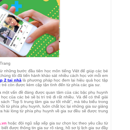
 Trang
ừ những bước đầu tiên học môn tiếng Việt để giúp các bé
chúng tôi đã tiến hành khảo sát nhiều cách học với mỗi em
p 2 tại nhà
là phương pháp học đem lại hiệu quả học tập
c trẻ còn được kèm cặp tận tình đến từ phía các gia sư.
g là một vấn đề đáng được quan tâm của các bậc phụ huynh
ọc của các bé sẽ bị trì trệ đi rất nhiều. Và để có thể giải
sách “Top 5 trung tâm gia sư tốt nhất”, mà tiêu biểu trong
hồi từ phía phụ huynh, luôn chắt lọc lại những gia sư giảng
a hài lòng từ phía phụ huynh về gia sư đều sẽ được trung
.vn
hoặc đội ngũ sắp xếp gia sư chọn lọc theo yêu cầu từ
biết được thông tin gia sư rõ ràng, hồ sơ lý lịch gia sư đầy