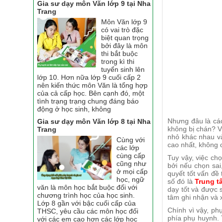
Gia sư dạy môn Văn lớp 9 tại Nha
Trang
Môn Văn lớp 9
có vai trò đặc
biệt quan trọng
bởi đây là môn
thi bắt buộc
trong kì thi
tuyển sinh lên
lớp 10. Hơn nữa lớp 9 cuối cấp 2
nên kiến thức môn Văn là tổng hợp
của cả cấp học. Bên cạnh đó, một
tình trạng trạng chung đáng báo
động ở học sinh, không
Nhưng đâu là các
Gia sư dạy môn Văn lớp 8 tại Nha
không bị chán? V
Trang
nhỏ khác nhau v
Cùng với
cao nhất, không c
các lớp
cùng cấp
Tuy vậy, việc ch
cũng như
bởi nếu chọn sai,
ở mọi cấp
quyết tốt vấn đề 
học, ngữ
số đó là
Trung t
văn là môn học bắt buộc đối với
dạy tốt và được 
chương trình học của học sinh.
tâm ghi nhận và x
Lớp 8 gần với bậc cuối cấp của
Chính vì vậy, ph
THSC, yêu cầu các môn học đối
phía phụ huynh.
với các em cao hơn các lớp học