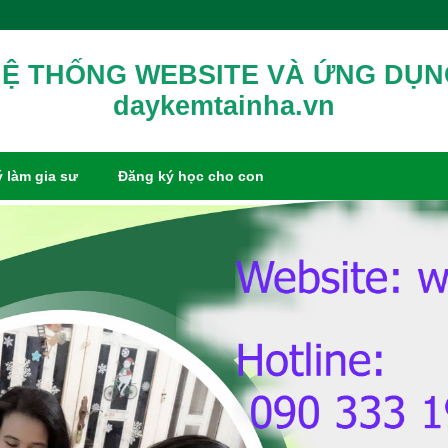
Ệ THỐNG WEBSITE VÀ ỨNG DỤ
daykemtainha.vn
 làm gia sư
Đăng ký học cho con