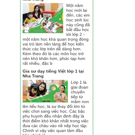
Một năm
học mới lại
đến, các em
học sinh lúc
này cũng đã
bắt đầu học
tới lớp 2 -
một năm học khá quan trọng đóng
vai trò làm nền tảng để học kiến
thức các lớp trên dễ dàng hơn.
Kèm theo đó là các môn học trở
nên khó khăn hơn, phức tạp hơn
rất nhiều, đặc b
Gia sư dạy tiếng Việt lớp 1 tại
Nha Trang
Lớp 1 là
giai đoạn
chuyển
tiếp từ
mầm non
lên tiểu học, là sự thay đổi lớn từ
việc chơi sang việc học. Các bậc
phụ huynh đều nhận định đây là
thời điểm khó khăn nhất trong việc
đưa các cháu vào nề nếp học tập.
Chính vì vậy việc quan tâm đầu