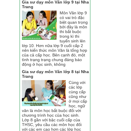
Gia sư dạy môn Văn lớp 9 tại Nha
Trang
Môn Văn lớp 9
có vai trò đặc
biệt quan trọng
bởi đây là môn
thi bắt buộc
trong kì thi
tuyển sinh lên
lớp 10. Hơn nữa lớp 9 cuối cấp 2
nên kiến thức môn Văn là tổng hợp
của cả cấp học. Bên cạnh đó, một
tình trạng trạng chung đáng báo
động ở học sinh, không
Gia sư dạy môn Văn lớp 8 tại Nha
Trang
Cùng với
các lớp
cùng cấp
cũng như
ở mọi cấp
học, ngữ
văn là môn học bắt buộc đối với
chương trình học của học sinh.
Lớp 8 gần với bậc cuối cấp của
THSC, yêu cầu các môn học đối
với các em cao hơn các lớp học