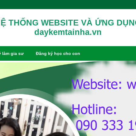
Ệ THỐNG WEBSITE VÀ ỨNG DỤ
daykemtainha.vn
 làm gia sư
Đăng ký học cho con