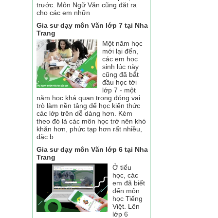
trước. Môn Ngữ Văn cũng đặt ra
cho các em nhữn
Gia sư dạy môn Văn lớp 7 tại Nha
Trang
Một năm học
mới lại đến,
các em học
sinh lúc này
cũng đã bắt
đầu học tới
lớp 7 - một
năm học khá quan trọng đóng vai
trò làm nền tảng để học kiến thức
các lớp trên dễ dàng hơn. Kèm
theo đó là các môn học trở nên khó
khăn hơn, phức tạp hơn rất nhiều,
đặc b
Gia sư dạy môn Văn lớp 6 tại Nha
Trang
Ở tiểu
học, các
em đã biết
đến môn
học Tiếng
Việt. Lên
lớp 6