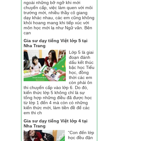
ngoài những bỡ ngỡ khi mới
chuyển cấp, việc làm quen với môi
trường mới, nhiều thầy cô giang
dạy khác nhau, các em cũng không
khỏi hoang mang khi tiếp xúc với
môn học mới lạ như Ngữ văn. Bên
cạn
Gia sư dạy tiếng Việt lớp 5 tại
Nha Trang
Lớp 5 là giai
đoạn đánh
dấu kết thúc
bậc học Tiểu
học, đồng
thời các em
còn phải ôn
thi chuyển cấp vào lớp 6. Do đó,
kiến thức lớp 5 không chỉ là sự
tổng hợp những điều đã được học
từ lớp 1 đến 4 mà còn có những
kiến thức mới, làm tiền đề để các
em thi ch
Gia sư dạy tiếng Việt lớp 4 tại
Nha Trang
“Con đến lớp
học đều đặn