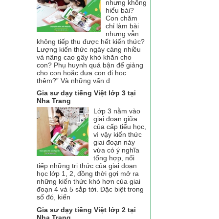
nhưng không
hiểu bài?
Con chăm
chỉ làm bài
nhưng vẫn
không tiếp thu được hết kiến thức?
Lượng kiến thức ngày càng nhiều
và nâng cao gây khó khăn cho
con? Phụ huynh quá bận để giảng
cho con hoặc đưa con đi học
thêm?” Và những vấn đ
Gia sư dạy tiếng Việt lớp 3 tại
Nha Trang
Lớp 3 nằm vào
giai đoạn giữa
của cấp tiểu học,
vì vậy kiến thức
giai đoạn này
vừa có ý nghĩa
tổng hợp, nối
tiếp những tri thức của giai đoạn
học lớp 1, 2, đồng thời gợi mở ra
những kiến thức khó hơn của giai
đoạn 4 và 5 sắp tới. Đặc biệt trong
số đó, kiến
Gia sư dạy tiếng Việt lớp 2 tại
Nha Trang