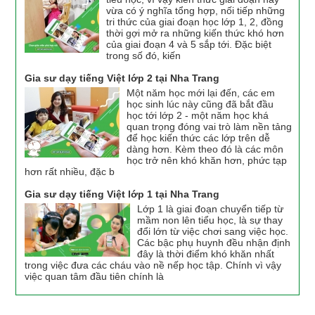
vừa có ý nghĩa tổng hợp, nối tiếp những
tri thức của giai đoạn học lớp 1, 2, đồng
thời gợi mở ra những kiến thức khó hơn
của giai đoạn 4 và 5 sắp tới. Đặc biệt
trong số đó, kiến
Gia sư dạy tiếng Việt lớp 2 tại Nha Trang
Một năm học mới lại đến, các em
học sinh lúc này cũng đã bắt đầu
học tới lớp 2 - một năm học khá
quan trọng đóng vai trò làm nền tảng
để học kiến thức các lớp trên dễ
dàng hơn. Kèm theo đó là các môn
học trở nên khó khăn hơn, phức tạp
hơn rất nhiều, đặc b
Gia sư dạy tiếng Việt lớp 1 tại Nha Trang
Lớp 1 là giai đoạn chuyển tiếp từ
mầm non lên tiểu học, là sự thay
đổi lớn từ việc chơi sang việc học.
Các bậc phụ huynh đều nhận định
đây là thời điểm khó khăn nhất
trong việc đưa các cháu vào nề nếp học tập. Chính vì vậy
việc quan tâm đầu tiên chính là