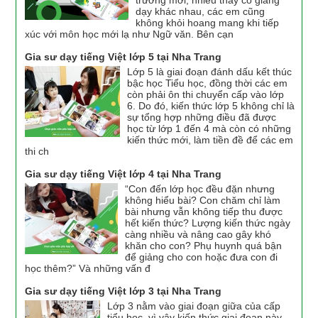
trường mới, nhiều thầy cô giang
dạy khác nhau, các em cũng
không khỏi hoang mang khi tiếp
xúc với môn học mới lạ như Ngữ văn. Bên cạn
Gia sư dạy tiếng Việt lớp 5 tại Nha Trang
Lớp 5 là giai đoạn đánh dấu kết thúc
bậc học Tiểu học, đồng thời các em
còn phải ôn thi chuyển cấp vào lớp
6. Do đó, kiến thức lớp 5 không chỉ là
sự tổng hợp những điều đã được
học từ lớp 1 đến 4 mà còn có những
kiến thức mới, làm tiền đề để các em
thi ch
Gia sư dạy tiếng Việt lớp 4 tại Nha Trang
“Con đến lớp học đều đặn nhưng
không hiểu bài? Con chăm chỉ làm
bài nhưng vẫn không tiếp thu được
hết kiến thức? Lượng kiến thức ngày
càng nhiều và nâng cao gây khó
khăn cho con? Phụ huynh quá bận
để giảng cho con hoặc đưa con đi
học thêm?” Và những vấn đ
Gia sư dạy tiếng Việt lớp 3 tại Nha Trang
Lớp 3 nằm vào giai đoạn giữa của cấp
tiểu học, vì vậy kiến thức giai đoạn này