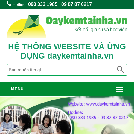
090 333 1985
09 87 87 0217
Hotline:
-
HỆ THỐNG WEBSITE VÀ ỨNG
DỤNG daykemtainha.vn
MENU