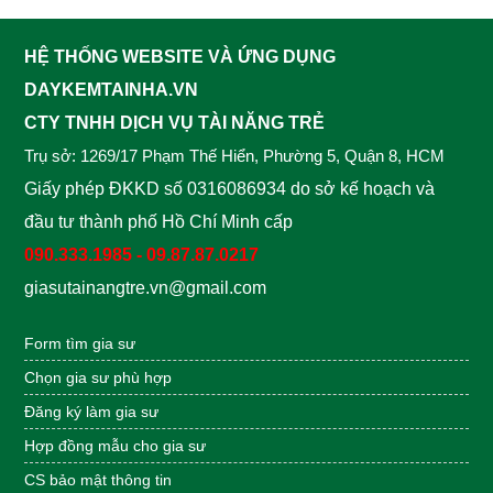
HỆ THỐNG WEBSITE VÀ ỨNG DỤNG
DAYKEMTAINHA.VN
CTY TNHH DỊCH VỤ TÀI NĂNG TRẺ
Trụ sở: 1269/17 Phạm Thế Hiển, Phường 5, Quận 8, HCM
Giấy phép ĐKKD số 0316086934 do sở kế hoạch và
đầu tư thành phố Hồ Chí Minh cấp
090.333.1985 - 09.87.87.0217
giasutainangtre.vn@gmail.com
Form tìm gia sư
Chọn gia sư phù hợp
Đăng ký làm gia sư
Hợp đồng mẫu
cho gia sư
CS bảo mật thông tin