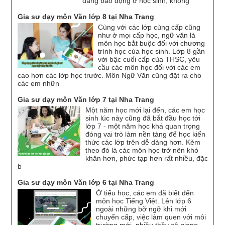
đáng báo động ở học sinh, không
Gia sư dạy môn Văn lớp 8 tại Nha Trang
Cùng với các lớp cùng cấp cũng
như ở mọi cấp học, ngữ văn là
môn học bắt buộc đối với chương
trình học của học sinh. Lớp 8 gần
với bậc cuối cấp của THSC, yêu
cầu các môn học đối với các em
cao hơn các lớp học trước. Môn Ngữ Văn cũng đặt ra cho
các em nhữn
Gia sư dạy môn Văn lớp 7 tại Nha Trang
Một năm học mới lại đến, các em học
sinh lúc này cũng đã bắt đầu học tới
lớp 7 - một năm học khá quan trọng
đóng vai trò làm nền tảng để học kiến
thức các lớp trên dễ dàng hơn. Kèm
theo đó là các môn học trở nên khó
khăn hơn, phức tạp hơn rất nhiều, đặc
b
Gia sư dạy môn Văn lớp 6 tại Nha Trang
Ở tiểu học, các em đã biết đến
môn học Tiếng Việt. Lên lớp 6
ngoài những bỡ ngỡ khi mới
chuyển cấp, việc làm quen với môi